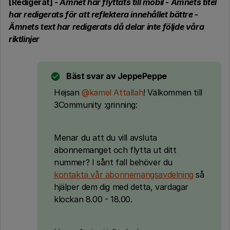
[Redigerat] -
Ämnet har flyttats till mobil
-
Ämnets titel
har redigerats för att reflektera innehållet bättre
-
Ämnets text har redigerats då delar inte följde våra
riktlinjer
Bäst svar av
JeppePeppe
Hejsan
@kamel Attallah
! Välkommen till
3Community :grinning:
Menar du att du vill avsluta
abonnemanget och flytta ut ditt
nummer? I sånt fall behöver du
kontakta vår abonnemangsavdelning
så
hjälper dem dig med detta, vardagar
klockan 8.00 - 18.00.