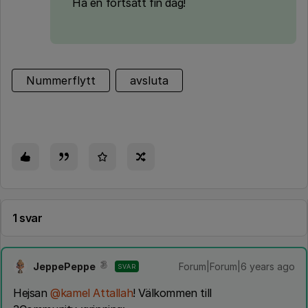
Ha en fortsatt fin dag!
Nummerflytt
avsluta
1 svar
JeppePeppe
Forum|Forum|6 years ago
SVAR
Hejsan
@kamel Attallah
! Välkommen till