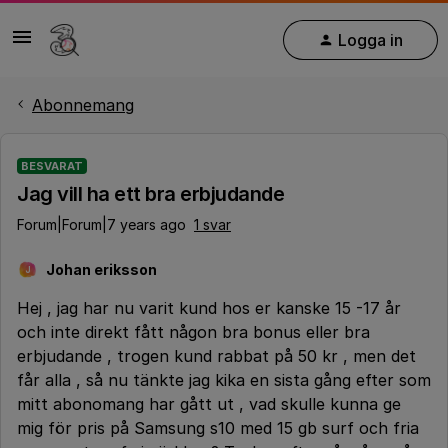
Logga in
Abonnemang
BESVARAT
Jag vill ha ett bra erbjudande
Forum|Forum|7 years ago
1 svar
Johan eriksson
J
Hej , jag har nu varit kund hos er kanske 15 -17 år
och inte direkt fått någon bra bonus eller bra
erbjudande , trogen kund rabbat på 50 kr , men det
får alla , så nu tänkte jag kika en sista gång efter som
mitt abonomang har gått ut , vad skulle kunna ge
mig för pris på Samsung s10 med 15 gb surf och fria