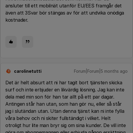
ansluter till ett mobilnät utanför EU/EES framgår det
även att 3Svar bör stängas av för att undvika onödiga
kostnader.
carolinetutti
Forum|Forum|5 months ago
C
Det är helt absurt att ni har tagit bort tjänsten skicka
surf och inte erbjuder en likvärdig lösning. Jag kan inte
dela med min son för han tar allt på ett par dagar.
Antingen står han utan, som han gör nu, eller så står
jag i slutändan utan. Utan denna tjänst kan ni inte fylla
våra behov och ni skiter fullständigt i vilket. Helt
otroligt hur lite man bryr sig om sina kunder. De vill inte
göra om abonnemangen eller erbjuda någon ersättning