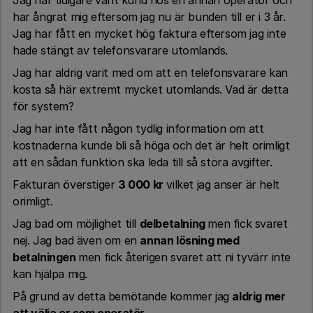
Jag har tidigare varit kund hos en annan operatör och
har ångrat mig eftersom jag nu är bunden till er i 3 år.
Jag har fått en mycket hög faktura eftersom jag inte
hade stängt av telefonsvarare utomlands.
Jag har aldrig varit med om att en telefonsvarare kan
kosta så här extremt mycket utomlands. Vad är detta
för system?
Jag har inte fått någon tydlig information om att
kostnaderna kunde bli så höga och det är helt orimligt
att en sådan funktion ska leda till så stora avgifter.
Fakturan överstiger
3 000 kr
vilket jag anser är helt
orimligt.
Jag bad om möjlighet till
delbetalning
men fick svaret
nej. Jag bad även om en
annan lösning med
betalningen
men fick återigen svaret att ni tyvärr inte
kan hjälpa mig.
På grund av detta bemötande kommer jag
aldrig mer