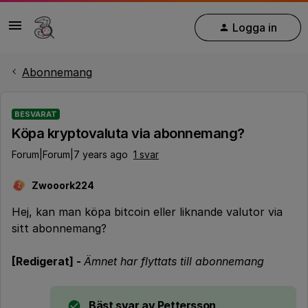
Logga in
Abonnemang
BESVARAT
Köpa kryptovaluta via abonnemang?
Forum|Forum|7 years ago
1 svar
Zwooork224
Z
Hej, kan man köpa bitcoin eller liknande valutor via
sitt abonnemang?
[Redigerat] -
Ämnet har flyttats till abonnemang
Bäst svar av
Pettersson