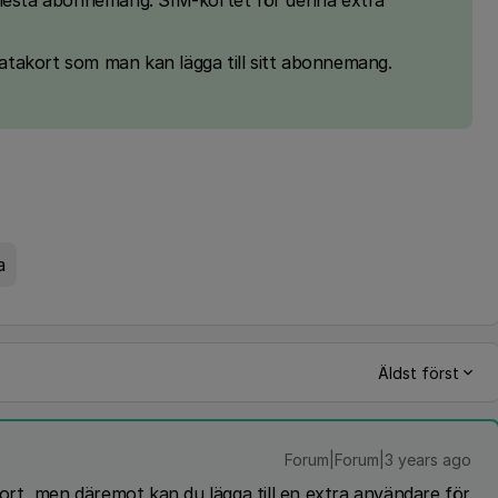
flesta abonnemang. SIM-kortet för denna extra
takort som man kan lägga till sitt abonnemang.
a
Äldst först
Forum|Forum|3 years ago
gkort, men däremot kan du lägga till en extra användare för