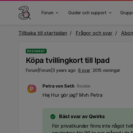
Forum
Guider och support
Grupp
Tillbaka till startsidan
Frågor och svar
Abo
BESVARAT
Köpa tvillingkort till Ipad
Forum|Forum|3 years ago
6 svar
2015 visningar
Petra von Seth
Rookie
P
Hej Hur gör jag? Mvh Petra
Bäst svar av
Qwirks
För privatkunder finns inte något tvil