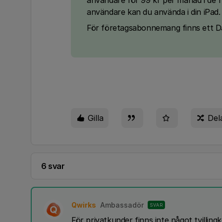
användare för 99 kr per månad i de 
användare kan du använda i din iPad.
För företagsabonnemang finns ett Da
Gilla
Del
6 svar
Qwirks
Ambassadör
SVAR
Q
För privatkunder finns inte något tvillin