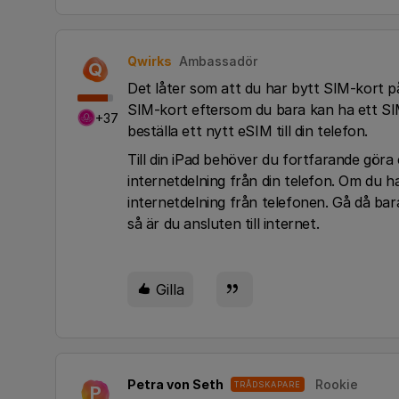
Qwirks
Ambassadör
Q
Det låter som att du har bytt SIM-kort på 
SIM-kort eftersom du bara kan ha ett S
+37
beställa ett nytt eSIM till din telefon.
Till din iPad behöver du fortfarande göra e
internetdelning från din telefon. Om du h
internetdelning från telefonen. Gå då bara 
så är du ansluten till internet.
Gilla
Petra von Seth
Rookie
TRÅDSKAPARE
P