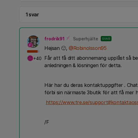
1 svar
frodrik91
Superhjälte
SVAR
Hejsan 🙂,
@Robinolsson95
Får att få ditt abonnemang upplåst så b
+40
anledningen & lösningen för detta.
Här har du deras kontaktuppgifter . Chat
förbi sin närmaste 3butik för att få mer h
https://www.tre.se/support#kontaktaos
/F