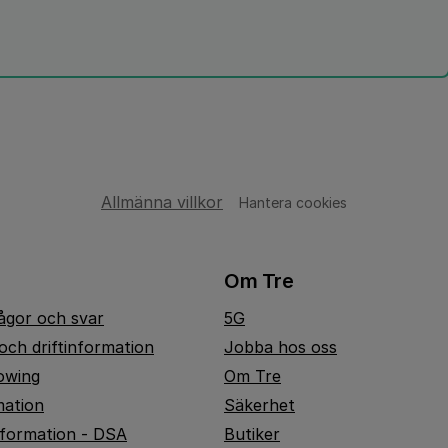
Allmänna villkor
Hantera cookies
Om Tre
rågor och svar
5G
och driftinformation
Jobba hos oss
owing
Om Tre
mation
Säkerhet
nformation - DSA
Butiker