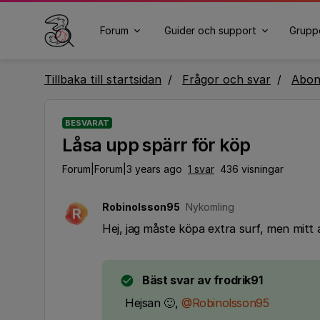
Forum
Guider och support
Grupp
Tillbaka till startsidan
Frågor och svar
Abo
BESVARAT
Låsa upp spärr för köp
Forum|Forum|3 years ago
1 svar
436 visningar
Robinolsson95
Nykomling
R
Hej, jag måste köpa extra surf, men mitt
Bäst svar av
frodrik91
Hejsan 🙂,
@Robinolsson95