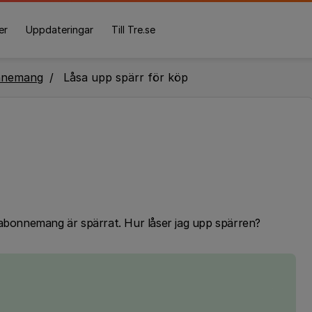
er
Uppdateringar
Till Tre.se
nnemang
Låsa upp spärr för köp
 abonnemang är spärrat. Hur låser jag upp spärren?