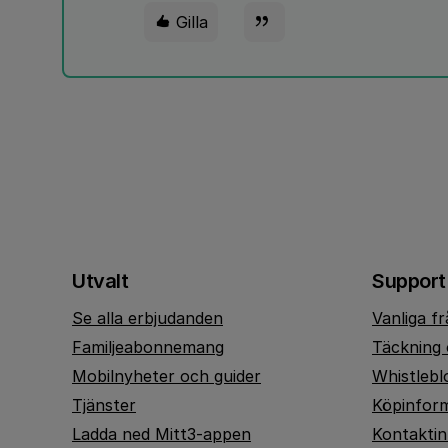
Gilla
Utvalt
Support
Se alla erbjudanden
Vanliga f
Familjeabonnemang
Täckning 
Mobilnyheter och guider
Whistlebl
Tjänster
Köpinfor
Ladda ned Mitt3-appen
Kontakti