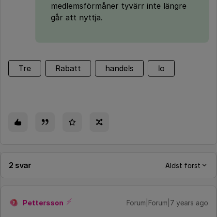
medlemsförmåner tyvärr inte längre
går att nyttja.
Tre
Rabatt
handels
lo
2 svar
Äldst först
Pettersson
Forum|Forum|7 years ago
P