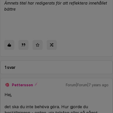
Ämnets titel har redigerats för att reflektera innehållet
bättre
1 svar
Pettersson
Forum|Forum|7 years ago
P
Hej,
det ska du inte behöva göra. Hur gjorde du
beställningen - online, via telefon eller på något