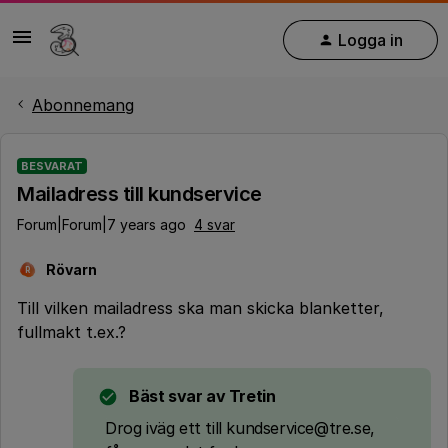
Logga in
Abonnemang
BESVARAT
Mailadress till kundservice
Forum|Forum|7 years ago
4 svar
Rövarn
R
Till vilken mailadress ska man skicka blanketter,
fullmakt t.ex.?
Bäst svar av
Tretin
Drog iväg ett till kundservice@tre.se,