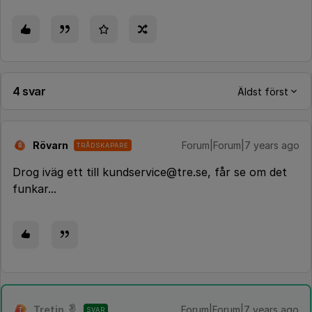
4 svar
Äldst först
Rövarn
Forum|Forum|7 years ago
TRÅDSKAPARE
R
Drog iväg ett till kundservice@tre.se, får se om det
funkar...
Tretin
Forum|Forum|7 years ago
SVAR
T