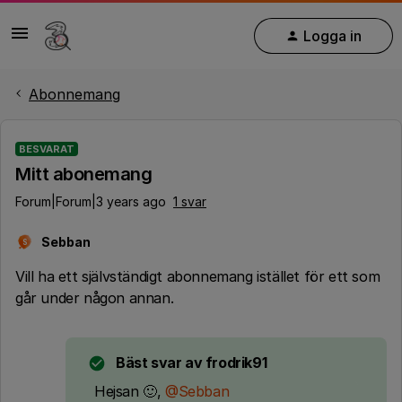
Logga in
Abonnemang
BESVARAT
Mitt abonemang
Forum|Forum|3 years ago
1 svar
Sebban
S
Vill ha ett självständigt abonnemang istället för ett som
går under någon annan.
Bäst svar av
frodrik91
Hejsan 🙂,
@Sebban