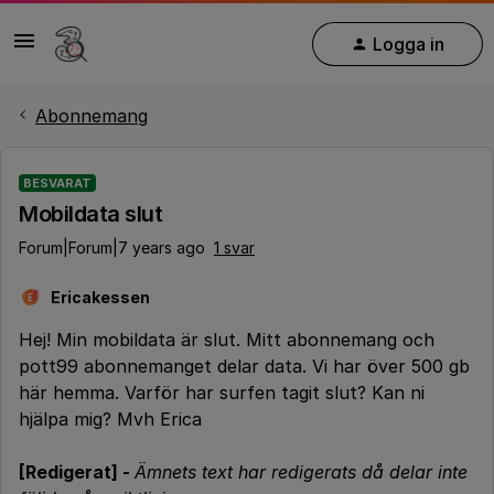
Logga in
Abonnemang
BESVARAT
Mobildata slut
Forum|Forum|7 years ago
1 svar
Ericakessen
E
Hej! Min mobildata är slut. Mitt abonnemang och
pott99 abonnemanget delar data. Vi har över 500 gb
här hemma. Varför har surfen tagit slut? Kan ni
hjälpa mig? Mvh Erica
[Redigerat] -
Ämnets text har redigerats då delar inte