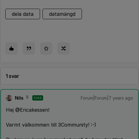
dela data
datamängd
1 svar
Nils
Forum|Forum|7 years ago
SVAR
Hej @Ericakessen!
Varmt välkommen till 3Community! :-)