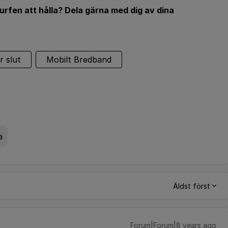
urfen att hålla? Dela gärna med dig av dina
r slut
Mobilt Bredband
a
Äldst först
Forum|Forum|8 years ago