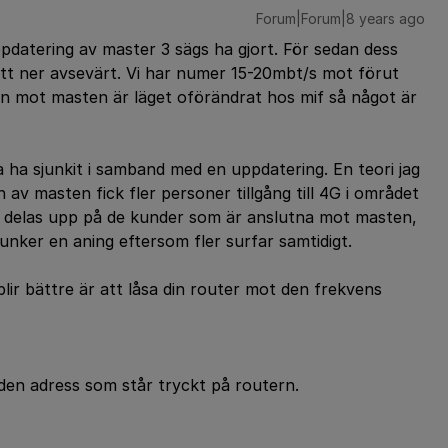
Forum|Forum|8 years ago
pdatering av master 3 sägs ha gjort. För sedan dess
gått ner avsevärt. Vi har numer 15-20mbt/s mot förut
 mot masten är läget oförändrat hos mif så något är
ka ha sjunkit i samband med en uppdatering. En teori jag
av masten fick fler personer tillgång till 4G i området
 delas upp på de kunder som är anslutna mot masten,
sjunker en aning eftersom fler surfar samtidigt.
lir bättre är att låsa din router mot den frekvens
 den adress som står tryckt på routern.