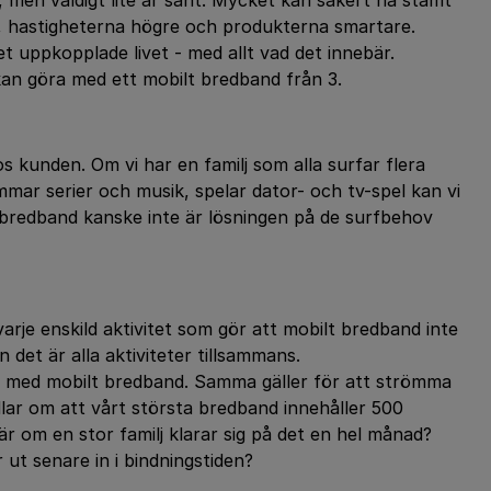
men väldigt lite är sant. Mycket kan säkert ha stämt
re, hastigheterna högre och produkterna smartare.
t uppkopplade livet - med allt vad det innebär.
 kan göra med ett mobilt bredband från 3.
os kunden. Om vi har en familj som alla surfar flera
mmar serier och musik, spelar dator- och tv-spel kan vi
t bredband kanske inte är lösningen på de surfbehov
 varje enskild aktivitet som gör att mobilt bredband inte
n det är alla aktiviteter tillsammans.
pel med mobilt bredband. Samma gäller för att strömma
ndlar om att vårt största bredband innehåller 500
r om en stor familj klarar sig på det en hel månad?
ut senare in i bindningstiden?