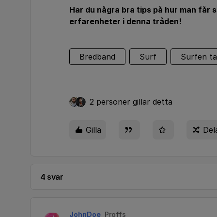
Har du några bra tips på hur man får s
erfarenheter i denna tråden!
Bredband
Surf
Surfen ta
2 personer gillar detta
Gilla
Del
4 svar
JohnDoe
Proffs