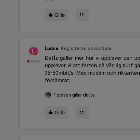
Gilla
Ludde
Registrerad användare
L
Detta gäller mer hur vi upplever den up
upplever vi att farten på vår 4g surf 
35-50mbit/s. Med modem och riktantenn
försämrat.
1 person gillar detta
Gilla