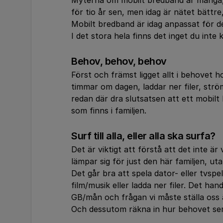
Myterna om mobilt bredband är många, 
för tio år sen, men idag är nätet bätt
Mobilt bredband är idag anpassat för de
I det stora hela finns det inget du inte
Behov, behov, behov
Först och främst ligget allt i behovet h
timmar om dagen, laddar ner filer, strö
redan där dra slutsatsen att ett mobil
som finns i familjen.
Surf till alla, eller alla ska surfa?
Det är viktigt att förstå att det inte är
lämpar sig för just den här familjen, uta
Det går bra att spela dator- eller tvs
film/musik eller ladda ner filer. Det ha
GB/mån och frågan vi måste ställa oss ä
Och dessutom räkna in hur behovet ser 