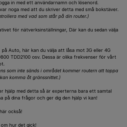
 logga in med ett användarnamn och lösenord.
, var noga med att du skriver detta med små bokstäver.
trollera med vad som står på din router.)
tivet för nätverksinställningar, Där kan du sedan välja
lt på Auto, här kan du välja att låsa mot 3G eller 4G
800 TDD2100 osv. Dessa är olika frekvenser för vårt
ot.
vens som inte sänds i området kommer routern att tappa
d kan komma åt gränssnittet.)
er hjälp med detta så är experterna bara ett samtal
 på dina frågor och ger dig den hjälp vi kan!
 här också!
om hur det gick!