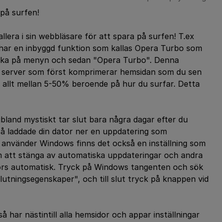
 på surfen!
llera i sin webbläsare för att spara på surfen! T.ex
ar en inbyggd funktion som kallas Opera Turbo som
ycka på menyn och sedan "Opera Turbo". Denna
n server som först komprimerar hemsidan som du sen
r allt mellan 5-50% beroende på hur du surfar. Detta
bland mystiskt tar slut bara några dagar efter du
 så laddade din dator ner en uppdatering som
u använder Windows finns det också en inställning som
 att stänga av automatiska uppdateringar och andra
rs automatisk. Tryck på Windows tangenten och sök
utningsegenskaper", och till slut tryck på knappen vid
 har nästintill alla hemsidor och appar inställningar