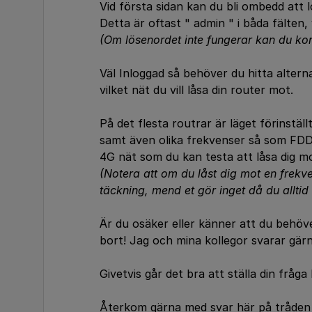
Vid första sidan kan du bli ombedd att
Detta är oftast " admin " i båda fälten
(Om lösenordet inte fungerar kan du kon
Väl Inloggad så behöver du hitta alterna
vilket nät du vill låsa din router mot.
På det flesta routrar är läget förinstäl
samt även olika frekvenser så som FDD
4G nät som du kan testa att låsa dig m
(Notera att om du låst dig mot en frek
täckning, mend et gör inget då du allti
Är du osäker eller känner att du behöv
bort! Jag och mina kollegor svarar gärna
Givetvis går det bra att ställa din fråga
Återkom gärna med svar här på tråden 