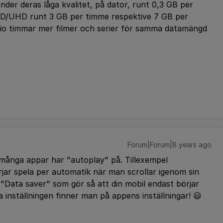
nder deras låga kvalitet, på dator, runt 0,3 GB per
HD/UHD runt 3 GB per timme respektive 7 GB per
 tio timmar mer filmer och serier för samma datamängd
Forum|Forum|8 years ago
t många appar har "autoplay" på. Tillexempel
ar spela per automatik när man scrollar igenom sin
 "Data saver" som gör så att din mobil endast börjar
 inställningen finner man på appens inställningar! 😃