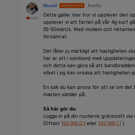
Mixiell
Proffs
TRÅDSKAPARE
Detta gäller mer hur vi upplever den up
upplever vi att farten på vår 4g surf 
35-50mbit/s. Med modem och riktantenn
försämrat.
Det låter ju märkligt att hastigheten s
har är att i samband med uppdateringen 
och detta kan göra så att bandbredden
vilket i sig kan orsaka att hastigheten 
En sak du kan prova för att se om det b
masten sänder på.
Så här gör du:
Logga in på din routerns gränssnitt via
(Oftast
192.168.0.1
eller
192.168.1.1
)