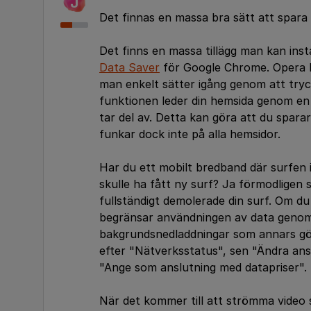
J
Det finnas en massa bra sätt att spara
Det finns en massa tillägg man kan insta
Data Saver
för Google Chrome. Opera h
man enkelt sätter igång genom att tr
funktionen leder din hemsida genom e
tar del av. Detta kan göra att du spara
funkar dock inte på alla hemsidor.
Har du ett mobilt bredband där surfen i
skulle ha fått ny surf? Ja förmodligen
fullständigt demolerade din surf. Om d
begränsar användningen av data genom
bakgrundsnedladdningar som annars gö
efter "Nätverksstatus", sen "Ändra ansl
"Ange som anslutning med datapriser".
När det kommer till att strömma video så