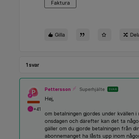
Faktura
Gilla
Del
1 svar
Pettersson
Superhjälte
SVAR
P
Hej,
+41
om betalningen gjordes under kvällen i
onsdagen och därefter kan det ta någon
gäller om du gjorde betalningen från d
abonnemanget ha låsts upp inom någo