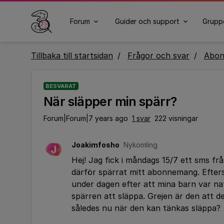
Forum
Guider och support
Grupp
Tillbaka till startsidan
Frågor och svar
Abo
BESVARAT
När släpper min spärr?
Forum|Forum|7 years ago
1 svar
222 visningar
Joakimfosho
Nykomling
J
Hej! Jag fick i måndags 15/7 ett sms fr
därför spärrat mitt abonnemang. Efter
under dagen efter att mina barn var natt
spärren att släppa. Grejen är den att d
således nu när den kan tänkas släppa?