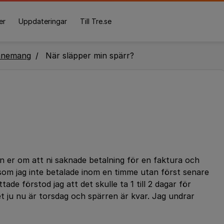
er
Uppdateringar
Till Tre.se
nnemang
När släpper min spärr?
ån er om att ni saknade betalning för en faktura och
som jag inte betalade inom en timme utan först senare
ade förstod jag att det skulle ta 1 till 2 dagar för
et ju nu är torsdag och spärren är kvar. Jag undrar