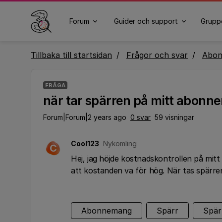
Forum
Guider och support
Grupp
Tillbaka till startsidan
Frågor och svar
Abo
FRÅGA
när tar spärren på mitt abonn
Forum|Forum|2 years ago
0 svar
59 visningar
Cool123
Nykomling
C
Hej, jag höjde kostnadskontrollen på mit
att kostanden va för hög. När tas spärre
Abonnemang
Spärr
Spär