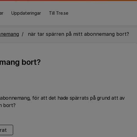
er
Uppdateringar
Till Tre.se
nnemang
när tar spärren på mitt abonnemang bort?
emang bort?
t abonnemang, för att det hade spärrats på grund att av
n bort?
rat