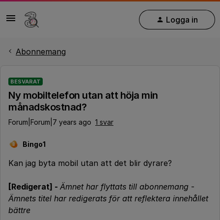
Logga in
Abonnemang
BESVARAT
Ny mobiltelefon utan att höja min
månadskostnad?
Forum|Forum|7 years ago
1 svar
Bingo1
B
Kan jag byta mobil utan att det blir dyrare?
[Redigerat] -
Ämnet har flyttats till abonnemang
-
Ämnets titel har redigerats för att reflektera innehållet
bättre