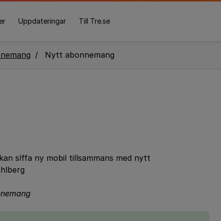
er
Uppdateringar
Till Tre.se
nnemang
Nytt abonnemang
kan slffa ny mobil tillsammans med nytt
Ahlberg
bonnemang