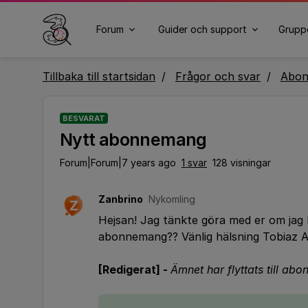
Forum
Guider och support
Grupp
Tillbaka till startsidan
Frågor och svar
Abo
BESVARAT
Nytt abonnemang
Forum|Forum|7 years ago
1 svar
128 visningar
Zanbrino
Nykomling
Z
Hejsan! Jag tänkte göra med er om jag 
abonnemang?? Vänlig hälsning Tobiaz 
[Redigerat] -
Ämnet har flyttats till a