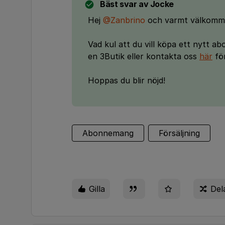
Bäst svar av
Jocke
Hej
@Zanbrino
och varmt välkomme
Vad kul att du vill köpa ett nytt a
en 3Butik eller kontakta oss
här
fö
Hoppas du blir nöjd!
Abonnemang
Försäljning
Gilla
Del