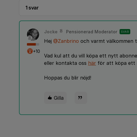
1 svar
Jocke
Pensionerad Moderator
SVAR
Hej
@Zanbrino
och varmt välkommen ti
+10
Vad kul att du vill köpa ett nytt abonn
eller kontakta oss
här
för att köpa et
Hoppas du blir nöjd!
Gilla