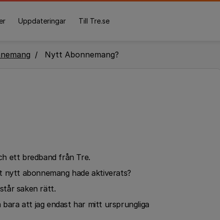
er
Uppdateringar
Till Tre.se
nnemang
Nytt Abonnemang?
h ett bredband från Tre.
 ett nytt abonnemang hade aktiverats?
tår saken rätt.
 bara att jag endast har mitt ursprungliga