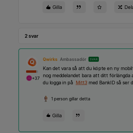
Gilla
Del
2 svar
Qwirks
Ambassadör
SVAR
Q
Kan det vara så att du köpte en ny mobil
nog meddelandet bara att ditt förlängda 
+37
du logga in på
Mitt3
med BankID så ser du
1 person gillar detta
Gilla