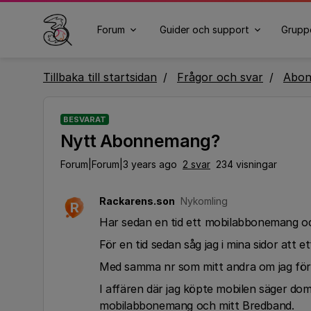
Forum
Guider och support
Grupp
Tillbaka till startsidan
Frågor och svar
Abo
BESVARAT
Nytt Abonnemang?
Forum|Forum|3 years ago
2 svar
234 visningar
Rackarens.son
Nykomling
R
Har sedan en tid ett mobilabbonemang oc
För en tid sedan såg jag i mina sidor att
Med samma nr som mitt andra om jag förs
I affären där jag köpte mobilen säger dom
mobilabbonemang och mitt Bredband.