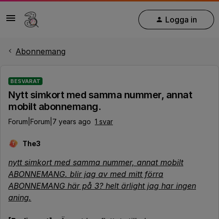
Logga in
Abonnemang
BESVARAT
Nytt simkort med samma nummer, annat
mobilt abonnemang.
Forum|Forum|7 years ago
1 svar
The3
T
nytt simkort med samma nummer, annat mobilt
ABONNEMANG. blir jag av med mitt förra
ABONNEMANG här på 3? helt ärlight jag har ingen
aning.