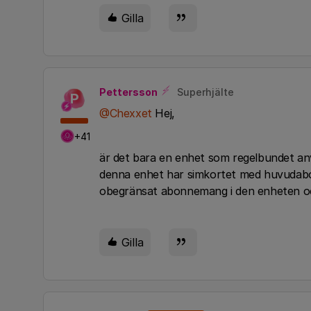
Gilla
Pettersson
Superhjälte
P
@Chexxet
Hej,
+41
är det bara en enhet som regelbundet an
denna enhet har simkortet med huvudabon
obegränsat abonnemang i den enheten oc
Gilla