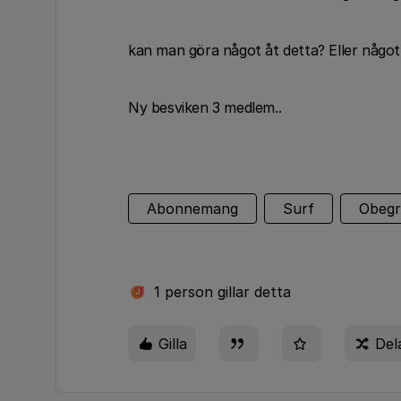
kan man göra något åt detta? Eller någ
Ny besviken 3 medlem..
Abonnemang
Surf
Obegr
1 person gillar detta
J
Gilla
Del