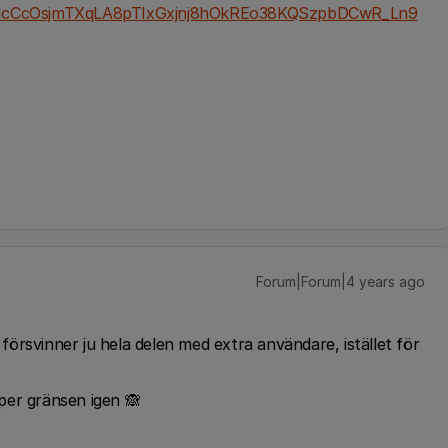
IcCcOsjmTXqLA8pTIxGxjnj8hOkREo38KQSzpbDCwR_Ln9
Forum|Forum|4 years ago
å försvinner ju hela delen med extra användare, istället för
per gränsen igen 🙈