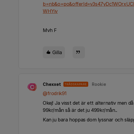
b=nb&o=po&offerId=v3s47yDc1WOrxUC
WHYiv
Mvh F
Gilla
Chexxet
Rookie
TRÅDSKAPARE
C
@frodrik91
Okej! Ja visst det är ett alternativ men d
99kr/mån så är det ju 499kr/mån..
Kan ju bara hoppas dom lyssnar och släp