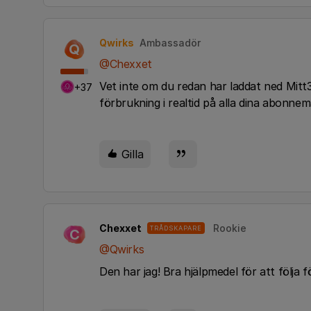
Qwirks
Ambassadör
Q
@Chexxet
Vet inte om du redan har laddat ned Mitt
+37
förbrukning i realtid på alla dina abonne
Gilla
Chexxet
Rookie
TRÅDSKAPARE
C
@Qwirks
Den har jag! Bra hjälpmedel för att följa