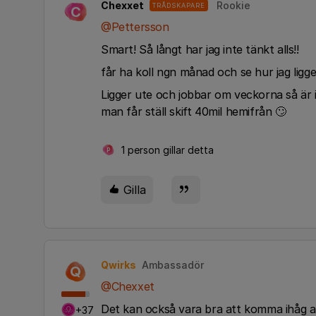
Chexxet
Rookie
TRÅDSKAPARE
C
@Pettersson
Smart! Så långt har jag inte tänkt alls!!
får ha koll ngn månad och se hur jag ligg
Ligger ute och jobbar om veckorna så är in
man får ställ skift 40mil hemifrån 🙄
1 person gillar detta
P
Gilla
Qwirks
Ambassadör
Q
@Chexxet
Det kan också vara bra att komma ihåg a
+37