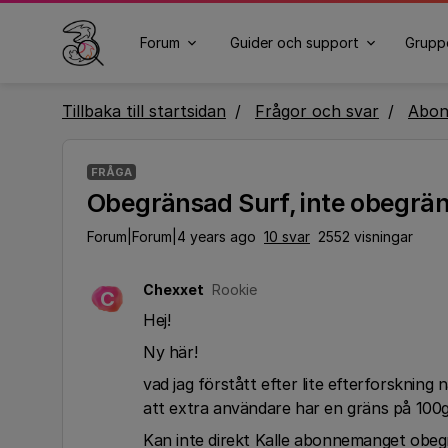
Forum
Guider och support
Grupp
Tillbaka till startsidan
Frågor och svar
Abo
FRÅGA
Obegränsad Surf, inte obegrä
Forum|Forum|4 years ago
10 svar
2552 visningar
Chexxet
Rookie
C
Hej!
Ny här!
vad jag förstått efter lite efterforskning
att extra användare har en gräns på 10
Kan inte direkt Kalle abonnemanget obegr