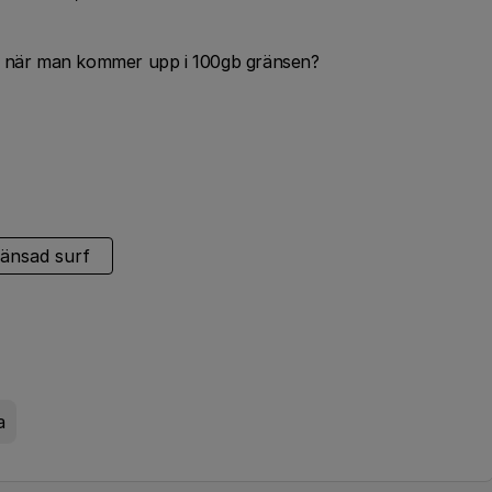
ot när man kommer upp i 100gb gränsen?
änsad surf
a