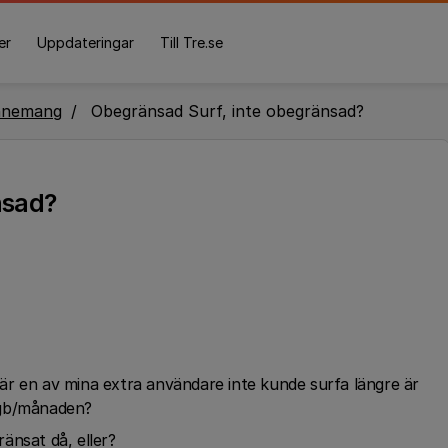
er
Uppdateringar
Till Tre.se
nnemang
Obegränsad Surf, inte obegränsad?
nsad?
 när en av mina extra användare inte kunde surfa längre är
0gb/månaden?
änsat då, eller?