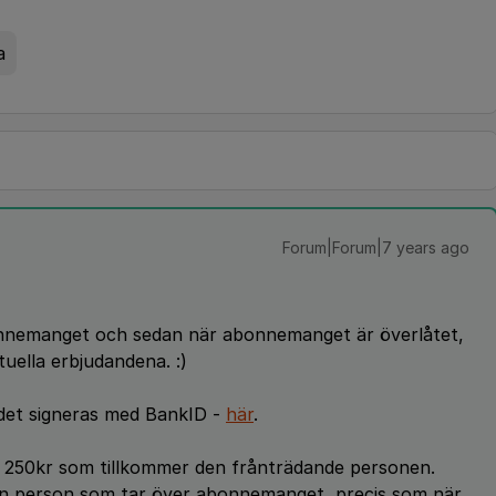
a
Forum|Forum|7 years ago
onnemanget och sedan när abonnemanget är överlåtet,
uella erbjudandena. :)
 det signeras med BankID -
här
.
på 250kr som tillkommer den frånträdande personen.
en person som tar över abonnemanget, precis som när