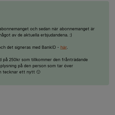
er abonnemanget och sedan när abonnemanget är
något av de aktuella erbjudandena. :)
 och det signeras med BankID -
här
.
ad på 250kr som tillkommer den frånträdande
pplysning på den person som tar över
tecknar ett nytt 🙂