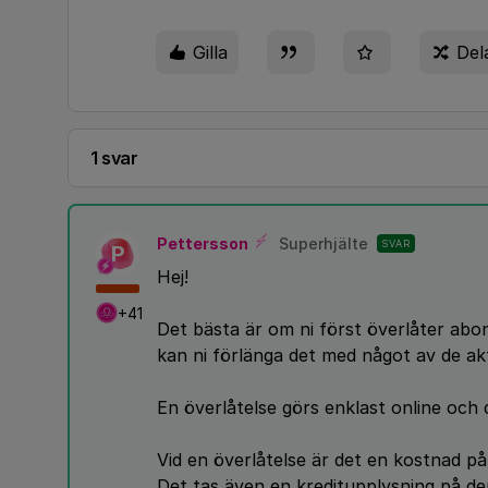
Gilla
Del
1 svar
Pettersson
Superhjälte
SVAR
P
Hej!
+41
Det bästa är om ni först överlåter ab
kan ni förlänga det med något av de akt
En överlåtelse görs enklast online och
Vid en överlåtelse är det en kostnad 
Det tas även en kreditupplysning på d