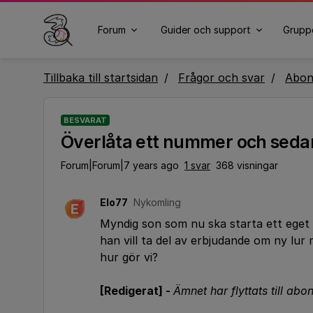
Forum
Guider och support
Grupp
Tillbaka till startsidan
Frågor och svar
Abo
BESVARAT
Överlåta ett nummer och seda
Forum|Forum|7 years ago
1 svar
368 visningar
Elo77
Nykomling
E
Myndig son som nu ska starta ett ege
han vill ta del av erbjudande om ny lur
hur gör vi?
[Redigerat] -
Ämnet har flyttats till a