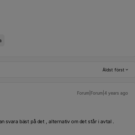
a
Äldst först
Forum|Forum|4 years ago
n svara bäst på det , alternativ om det står i avtal .