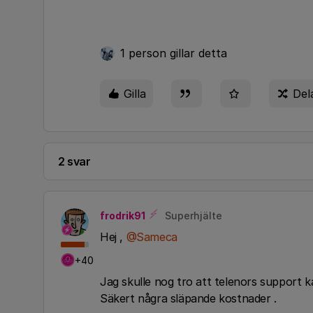
1 person gillar detta
Gilla
Del
2 svar
frodrik91
Superhjälte
Hej ,
@Sameca
+40
Jag skulle nog tro att telenors support ka
Säkert några släpande kostnader .