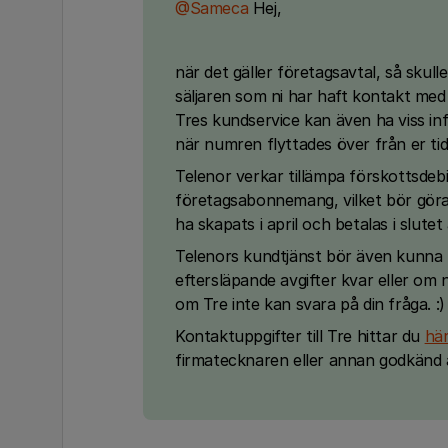
@Sameca
Hej,
när det gäller företagsavtal, så skul
säljaren som ni har haft kontakt me
Tres kundservice kan även ha viss i
när numren flyttades över från er tidi
Telenor verkar tillämpa förskottsdebi
företagsabonnemang, vilket bör göra 
ha skapats i april och betalas i slutet
Telenors kundtjänst bör även kunna h
eftersläpande avgifter kvar eller om 
om Tre inte kan svara på din fråga. :
Kontaktuppgifter till Tre hittar du
hä
firmatecknaren eller annan godkänd