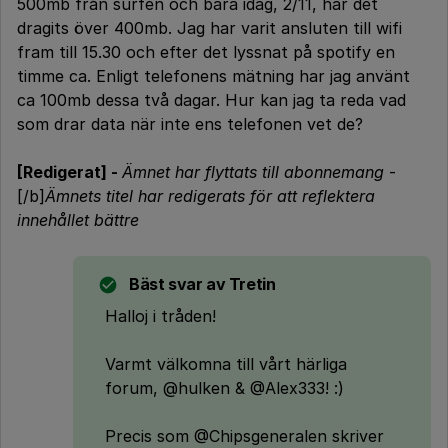
500mb från surfen och bara idag, 2/11, har det
dragits över 400mb. Jag har varit ansluten till wifi
fram till 15.30 och efter det lyssnat på spotify en
timme ca. Enligt telefonens mätning har jag använt
ca 100mb dessa två dagar. Hur kan jag ta reda vad
som drar data när inte ens telefonen vet de?
[Redigerat] -
Ämnet har flyttats till abonnemang
-
[/b]
Ämnets titel har redigerats för att reflektera
innehållet bättre
Bäst svar av
Tretin
Halloj i tråden!
Varmt välkomna till vårt härliga
forum, @hulken & @Alex333! :)
Precis som @Chipsgeneralen skriver