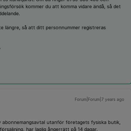
atningsförsök kommer du att komma vidare ändå, så det
ddelande.
ite längre, så att ditt personnummer registreras

Forum|Forum|7 years ago
 av abonnemangsavtal utanför företagets fysiska butik,
örsäljning, har laglig ångerrätt på 14 dagar.