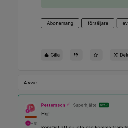
Abonemang
försäljare
ev
Gilla
Del
4 svar
Pettersson
Superhjälte
SVAR
P
Hej!
+41
Konstigt att du inte kan komma fram ti