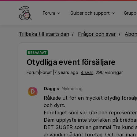
Forum
Guider och support
Grupp
Tillbaka till startsidan
Frågor och svar
Abo
BESVARAT
Otydliga event försäljare
Forum|Forum|7 years ago
4 svar
290 visningar
Daggis
Nykomling
D
Råkade ut för en mycket otydlig försälj
och dyrt.
Företaget som var ute och representera
Dem upplyste inte storleken på bredb
DET SUGER som en gammal Tre kund så b
använder sådant företag. Och när man 