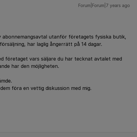
Forum|Forum|7 years ago
 av abonnemangsavtal utanför företagets fysiska butik,
örsäljning, har laglig ångerrätt på 14 dagar.
ed företaget vars säljare du har tecknat avtalet med
rande har den möjligheten.
ämde.
dem föra en vettig diskussion med mig.