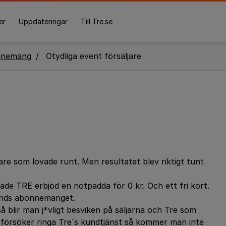
er
Uppdateringar
Till Tre.se
nnemang
Otydliga event försäljare
are som lovade runt. Men resultatet blev riktigt tunt
de TRE erbjöd en notpadda för 0 kr. Och ett fri kort.
ands abonnemanget.
lir man j*vligt besviken på säljarna och Tre som
försöker ringa Tre´s kundtjänst så kommer man inte