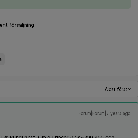
ent försäljning
a
Äldst först
Forum|Forum|7 years ago
ll 3s kundtjänst. Om du ringer 0735-300 400 och