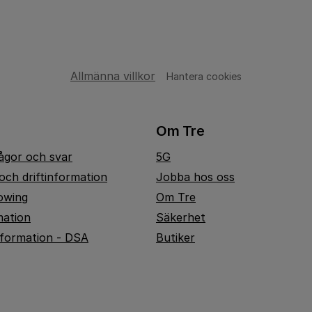
Allmänna villkor
Hantera cookies
Om Tre
rågor och svar
5G
och driftinformation
Jobba hos oss
owing
Om Tre
mation
Säkerhet
nformation - DSA
Butiker