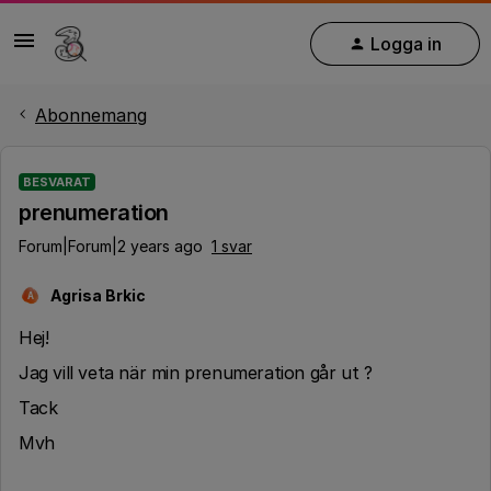
Logga in
Abonnemang
BESVARAT
prenumeration
Forum|Forum|2 years ago
1 svar
Agrisa Brkic
A
Hej!
Jag vill veta när min prenumeration går ut ?
Tack
Mvh