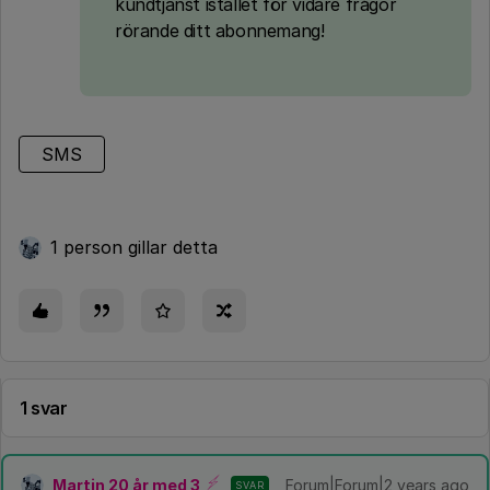
kundtjänst istället för vidare frågor
rörande ditt abonnemang!
SMS
1 person gillar detta
1 svar
Martin 20 år med 3
Forum|Forum|2 years ago
SVAR