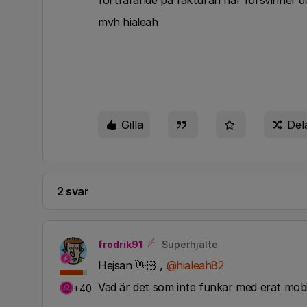
fortfarande på fakturan när försvinner d
mvh hialeah
Gilla
Del
2 svar
frodrik91
Superhjälte
Hejsan 👋🏻 ,
@hialeah82
Vad är det som inte funkar med erat mobi
+40