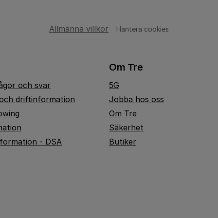
Allmänna villkor
Hantera cookies
Om Tre
rågor och svar
5G
och driftinformation
Jobba hos oss
owing
Om Tre
mation
Säkerhet
nformation - DSA
Butiker