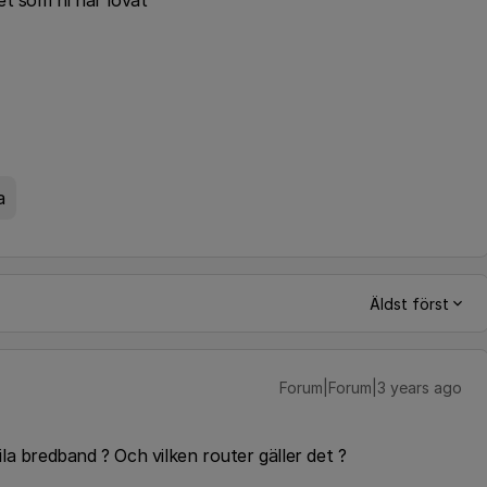
et som ni har lovat
a
Äldst först
Forum|Forum|3 years ago
la bredband ? Och vilken router gäller det ?