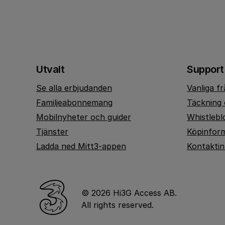
Utvalt
Support
Se alla erbjudanden
Vanliga f
Familjeabonnemang
Täckning 
Mobilnyheter och guider
Whistlebl
Tjänster
Köpinfor
Ladda ned Mitt3-appen
Kontakti
© 2026 Hi3G Access AB.
All rights reserved.