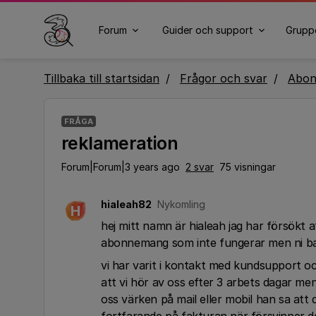
Forum
Guider och support
Grupp
Tillbaka till startsidan
Frågor och svar
Abo
FRÅGA
reklameration
Forum|Forum|3 years ago
2 svar
75 visningar
hialeah82
Nykomling
H
hej mitt namn är hialeah jag har försökt 
abonnemang som inte fungerar men ni bara
vi har varit i kontakt med kundsupport oc
att vi hör av oss efter 3 arbets dagar me
oss värken på mail eller mobil han sa at