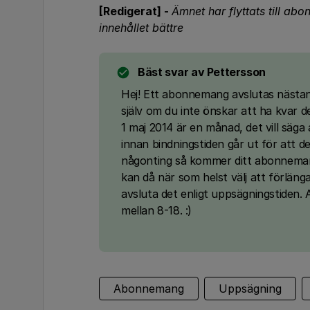
[Redigerat] -
Ämnet har flyttats till a
innehållet bättre
Bäst svar av
Pettersson
Hej! Ett abonnemang avslutas nästan
själv om du inte önskar att ha kvar
1 maj 2014 är en månad, det vill sä
innan bindningstiden går ut för att 
någonting så kommer ditt abonnemang
kan då när som helst välj att förlän
avsluta det enligt uppsägningstiden
mellan 8-18. :)
Abonnemang
Uppsägning