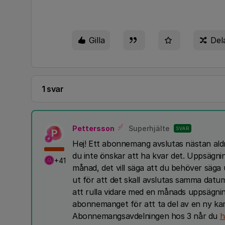
Gilla
Del
1 svar
Pettersson
Superhjälte
SVAR
P
Hej! Ett abonnemang avslutas nästan ald
du inte önskar att ha kvar det. Uppsägn
+41
månad, det vill säga att du behöver säg
ut för att det skall avslutas samma dat
att rulla vidare med en månads uppsägning
abonnemanget för att ta del av en ny kam
Abonnemangsavdelningen hos 3 når du
h