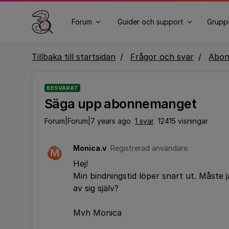
Forum
Guider och support
Grupp
Tillbaka till startsidan
Frågor och svar
Abo
BESVARAT
Säga upp abonnemanget
Forum|Forum|7 years ago
1 svar
12415 visningar
Monica.v
Registrerad användare
M
Hej!
Min bindningstid löper snart ut. Måste
av sig själv?
Mvh Monica