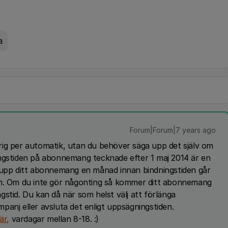
a
Forum|Forum|7 years ago
rig per automatik, utan du behöver säga upp det själv om
ingstiden på abonnemang tecknade efter 1 maj 2014 är en
a upp ditt abonnemang en månad innan bindningstiden går
um. Om du inte gör någonting så kommer ditt abonnemang
stid. Du kan då när som helst välj att förlänga
panj eller avsluta det enligt uppsägningstiden.
är,
vardagar mellan 8-18. :)