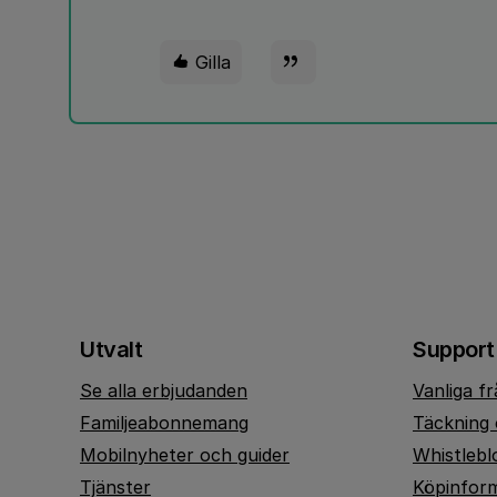
Gilla
Utvalt
Support
Se alla erbjudanden
Vanliga f
Familjeabonnemang
Täckning 
Mobilnyheter och guider
Whistlebl
Tjänster
Köpinfor