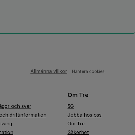
Allmänna villkor
Hantera cookies
Om Tre
rågor och svar
5G
och driftinformation
Jobba hos oss
owing
Om Tre
mation
Säkerhet