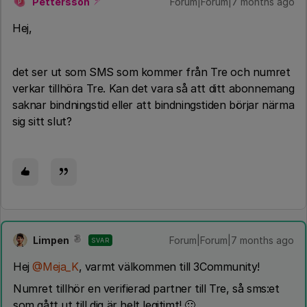
Pettersson
Forum|Forum|7 months ago
P
​Hej,
det ser ut som SMS som kommer från Tre och numret
verkar tillhöra Tre. Kan det vara så att ditt abonnemang
saknar bindningstid eller att bindningstiden börjar närma
sig sitt slut?
Limpen
Forum|Forum|7 months ago
SVAR
Hej ​
@Meja_K
, varmt välkommen till 3Community!
Numret tillhör en verifierad partner till Tre, så sms:et
som gått ut till dig är helt legitimt! 🙂