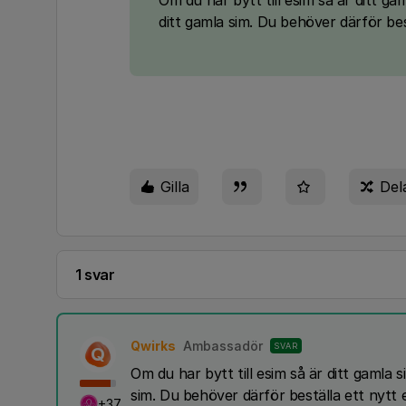
Om du har bytt till esim så är ditt gam
ditt gamla sim. Du behöver därför bes
Gilla
Del
1 svar
Qwirks
Ambassadör
SVAR
Q
Om du har bytt till esim så är ditt gamla s
sim. Du behöver därför beställa ett nytt
+37