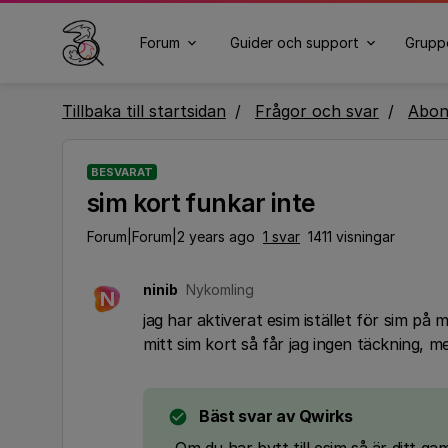
Forum
Guider och support
Grupp
Tillbaka till startsidan
Frågor och svar
Abo
BESVARAT
sim kort funkar inte
Forum|Forum|2 years ago
1 svar
1411 visningar
ninib
Nykomling
N
jag har aktiverat esim istället för sim på 
mitt sim kort så får jag ingen täckning, m
Bäst svar av
Qwirks