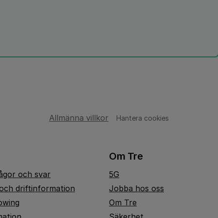
Allmänna villkor
Hantera cookies
Om Tre
rågor och svar
5G
och driftinformation
Jobba hos oss
owing
Om Tre
mation
Säkerhet