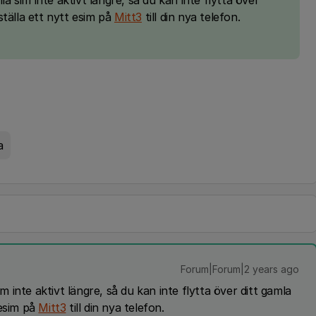
la sim inte aktivt längre, så du kan inte flytta över
tälla ett nytt esim på
Mitt3
till din nya telefon.
a
Forum|Forum|2 years ago
im inte aktivt längre, så du kan inte flytta över ditt gamla
 esim på
Mitt3
till din nya telefon.