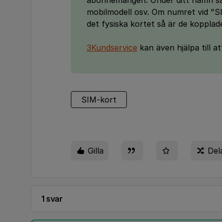
abonnemangen. Under ditt namn så 
mobilmodell osv. Om numret vid "
det fysiska kortet så är de kopplade
3Kundservice
kan även hjälpa till at
SIM-kort
Gilla
Del
1 svar