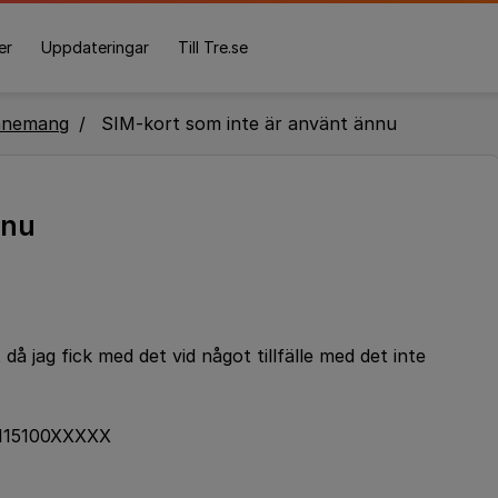
er
Uppdateringar
Till Tre.se
nnemang
SIM-kort som inte är använt ännu
nnu
då jag fick med det vid något tillfälle med det inte
5115100XXXXX