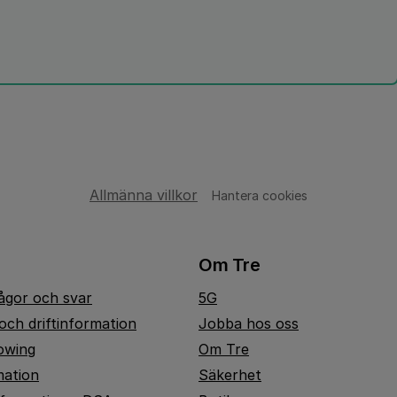
Allmänna villkor
Hantera cookies
Om Tre
rågor och svar
5G
och driftinformation
Jobba hos oss
owing
Om Tre
mation
Säkerhet