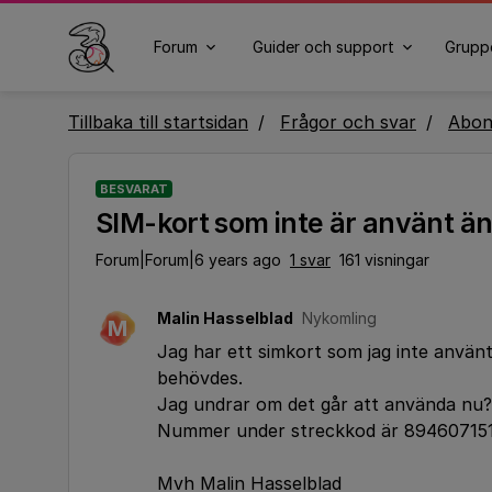
Forum
Guider och support
Grupp
Tillbaka till startsidan
Frågor och svar
Abo
BESVARAT
SIM-kort som inte är använt ä
Forum|Forum|6 years ago
1 svar
161 visningar
Malin Hasselblad
Nykomling
M
Jag har ett simkort som jag inte använt 
behövdes.
Jag undrar om det går att använda nu?
Nummer under streckkod är 8946071
Mvh Malin Hasselblad