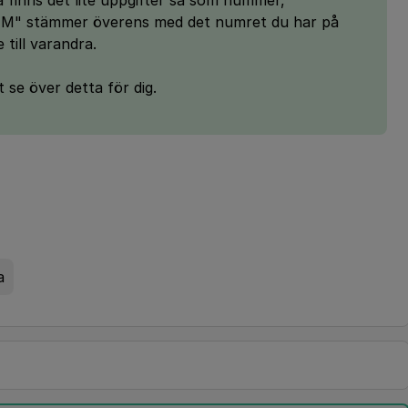
finns det lite uppgifter så som nummer,
SIM" stämmer överens med det numret du har på
 till varandra.
t se över detta för dig.
a