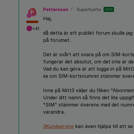
Pettersson
Superhjälte
SVAR
P
Hej,
+41
då detta är ett publikt forum skulle ja
på forumet.
Det är svårt att svara på om SIM-kort
fungerar det absolut, om det inte är d
Vad du kan göra är att logga in på Mit
se om SIM-kortsnumret stämmer över
Inne på Mitt3 väljer du fliken "Abonn
Under ditt namn så finns det lite uppg
"SIM" stämmer överens med det numret d
varandra.
3Kundservice
kan även hjälpa till att se