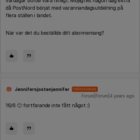
vardagar borde vara rimligt. Möjligtvis någon dag extra
då PostNord börjat med varannandagsutdelning på
flera ställen i landet.
När var det du beställde ditt abonnemang?
Jennifersjostenjennifer
TRÅDSKAPARE
J
Forum|Forum|4 years ago
16/6 🙂 fortfarande inte fått något :)