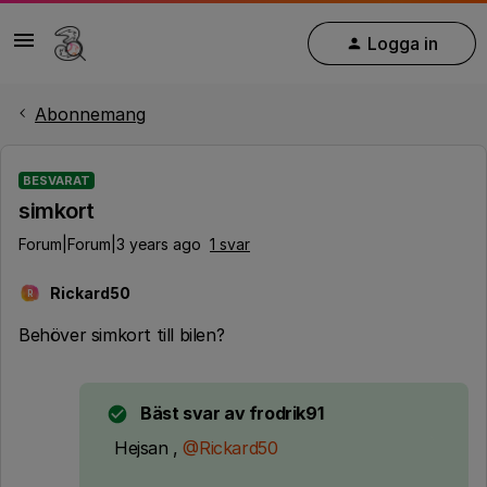
Logga in
Abonnemang
BESVARAT
simkort
Forum|Forum|3 years ago
1 svar
Rickard50
R
Behöver simkort till bilen?
Bäst svar av
frodrik91
Hejsan ,
@Rickard50