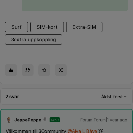
Surf
SIM-kort
Extra-SIM
3extra uppkoppling
2 svar
Äldst först
JeppePeppe
Forum|Forum|1 year ago
SVAR
Välkommen till 3Community ​
@Aiva L Båve
👋