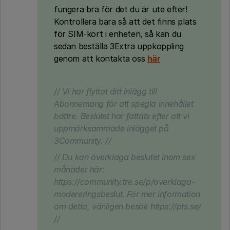
fungera bra för det du är ute efter!
Kontrollera bara så att det finns plats
för SIM-kort i enheten, så kan du
sedan beställa 3Extra uppkoppling
genom att kontakta oss
här
// Vi har flyttat ditt inlägg till
Abonnemang för att spegla innehållet
bättre. Beslutet har fattats efter att vi
uppmärksammade inlägget på
3Community. //
// Du kan överklaga beslutet inom sex
månader här:
https://community.tre.se/p/overklaga-
modereringsbeslut. För mer information
om detta, vänligen besök https://pts.se/
//