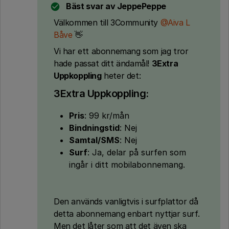
Bäst svar av
JeppePeppe
Välkommen till 3Community ​
@Aiva L
Båve
👋
Vi har ett abonnemang som jag tror
hade passat ditt ändamål!
3Extra
Uppkoppling
heter det:
3Extra Uppkoppling:
Pris
: 99 kr/mån
Bindningstid
: Nej
Samtal/SMS
: Nej
Surf
: Ja, delar på surfen som
ingår i ditt mobilabonnemang.
Den används vanligtvis i surfplattor då
detta abonnemang enbart nyttjar surf.
Men det låter som att det även ska