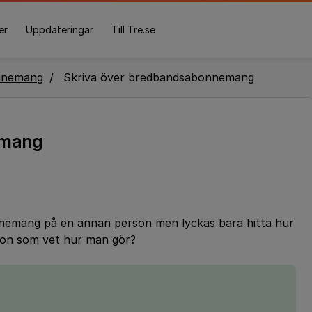
er
Uppdateringar
Till Tre.se
nnemang
Skriva över bredbandsabonnemang
emang
nnemang på en annan person men lyckas bara hitta hur
gon som vet hur man gör?