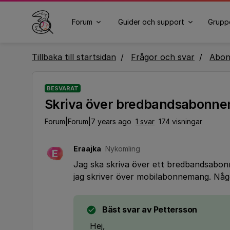
Forum
Guider och support
Grupp
Tillbaka till startsidan
Frågor och svar
Abo
BESVARAT
Skriva över bredbandsabonn
Forum|Forum|7 years ago
1 svar
174 visningar
Eraajka
Nykomling
E
Jag ska skriva över ett bredbandsabo
jag skriver över mobilabonnemang. Nå
Bäst svar av
Pettersson
Hej,