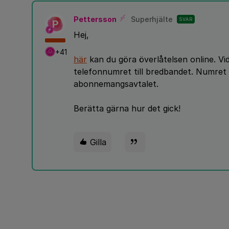
Pettersson
Superhjälte
SVAR
P
Hej,
+41
här
kan du göra överlåtelsen online. Vi
telefonnumret till bredbandet. Numret 
abonnemangsavtalet.
Berätta gärna hur det gick!
Gilla