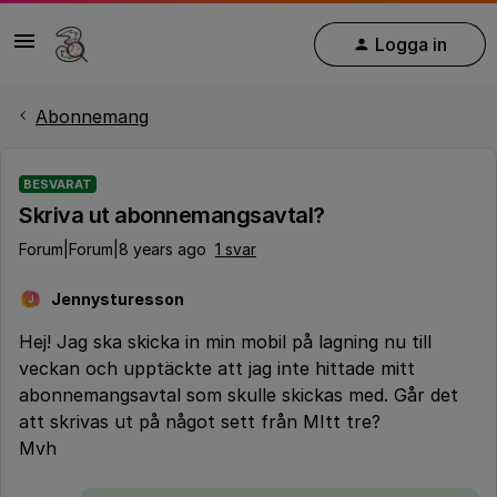
Logga in
Abonnemang
BESVARAT
Skriva ut abonnemangsavtal?
Forum|Forum|8 years ago
1 svar
Jennysturesson
J
Hej! Jag ska skicka in min mobil på lagning nu till
veckan och upptäckte att jag inte hittade mitt
abonnemangsavtal som skulle skickas med. Går det
att skrivas ut på något sett från MItt tre?
Mvh