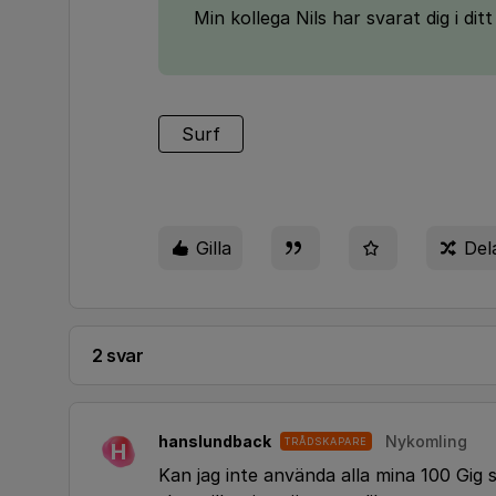
Min kollega Nils har svarat dig i dit
Surf
Gilla
Del
2 svar
hanslundback
Nykomling
TRÅDSKAPARE
H
Kan jag inte använda alla mina 100 Gig 