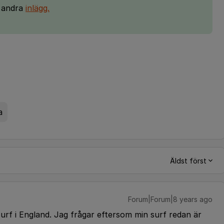
t andra
inlägg.
a
Äldst först
Forum|Forum|8 years ago
surf i England. Jag frågar eftersom min surf redan är