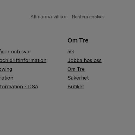
Allmänna villkor
Hantera cookies
Om Tre
rågor och svar
5G
och driftinformation
Jobba hos oss
owing
Om Tre
mation
Säkerhet
nformation - DSA
Butiker