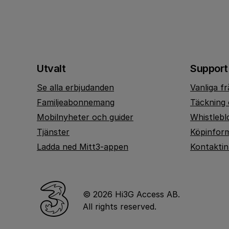
Utvalt
Support
Se alla erbjudanden
Vanliga f
Familjeabonnemang
Täckning 
Mobilnyheter och guider
Whistlebl
Tjänster
Köpinfor
Ladda ned Mitt3-appen
Kontakti
© 2026 Hi3G Access AB.
All rights reserved.