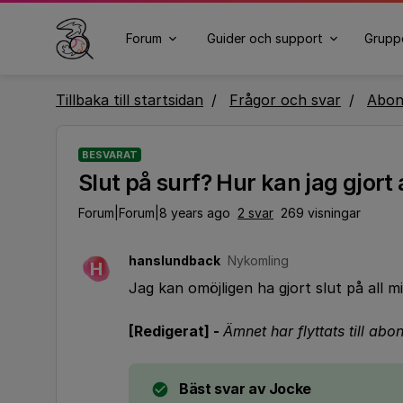
Forum
Guider och support
Grupp
Tillbaka till startsidan
Frågor och svar
Abo
BESVARAT
Slut på surf? Hur kan jag gjor
Forum|Forum|8 years ago
2 svar
269 visningar
hanslundback
Nykomling
H
Jag kan omöjligen ha gjort slut på all 
[Redigerat] -
Ämnet har flyttats till a
Bäst svar av
Jocke