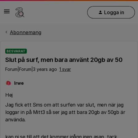
Logga in
Abonnemang
BESVARAT
Slut på surf, men bara använt 20gb av 50
Forum|Forum|3 years ago
1 svar
Irwe
I
Hej
Jag fick ett Sms om att surfen var slut, men när jag
loggar in på Mitt3 så ser jag att bara 20gb av 50gb är
använda.
kan ni se till att det kommer igång igen asap, tack