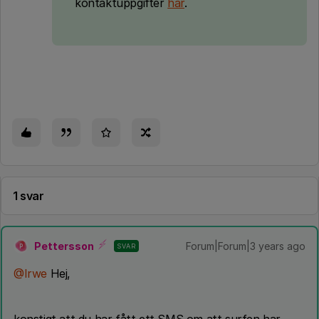
kontaktuppgifter
här
.
1 svar
Pettersson
Forum|Forum|3 years ago
SVAR
P
@Irwe
Hej,