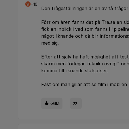
+10
Den frågeställningen är en av få frågo
Förr om åren fanns det på Tre.se en si
fick en inblick i vad som fanns i "pipel
något liknande och då blir information
med sig.
Efter att själv ha haft möjlighet att t
skärm men förlegad teknik i övrigt" och
komma till liknande slutsatser.
Fast om man gillar att se film i mobilen k
Gilla