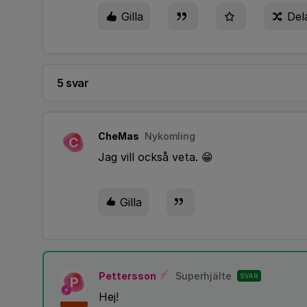
Gilla
Del
5 svar
CheMas
Nykomling
C
Jag vill också veta. 😁
Gilla
Pettersson
Superhjälte
SVAR
P
Hej!