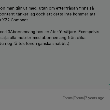
ation man går ut med, utan om efterfrågan finns så
Spontant tänker jag dock att detta inte kommer att
ch XZ2 Compact.
 med 3Abonnemang hos en återförsäljare. Exempelvis
älja alla mobiler med abonnemang från olika
du nog få telefonen ganska snabbt :)
Forum|Forum|7 years ago