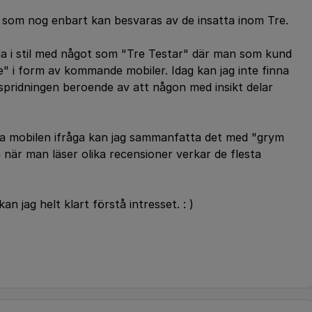
r som nog enbart kan besvaras av de insatta inom Tre.
da i stil med något som "Tre Testar" där man som kund
ine" i form av kommande mobiler. Idag kan jag inte finna
sspridningen beroende av att någon med insikt delar
esta mobilen ifråga kan jag sammanfatta det med "grym
 när man läser olika recensioner verkar de flesta
an jag helt klart förstå intresset. : )