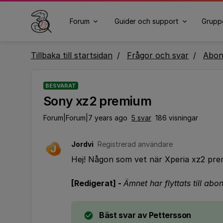
Forum
Guider och support
Grupp
Tillbaka till startsidan
Frågor och svar
Abo
BESVARAT
Sony xz2 premium
Forum|Forum|7 years ago
5 svar
186 visningar
Jordvi
Registrerad användare
J
Hej! Någon som vet när Xperia xz2 pre
[Redigerat] -
Ämnet har flyttats till a
Bäst svar av
Pettersson