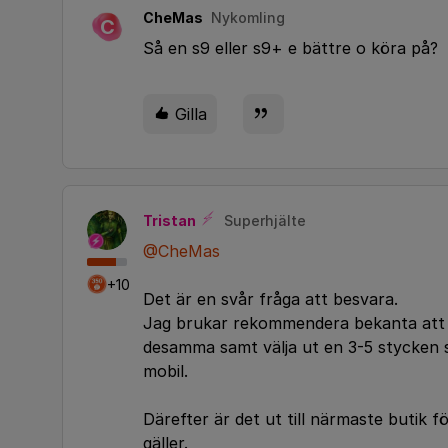
CheMas
Nykomling
C
Så en s9 eller s9+ e bättre o köra på?
Gilla
Tristan
Superhjälte
@CheMas
+10
Det är en svår fråga att besvara.
Jag brukar rekommendera bekanta att l
desamma samt välja ut en 3-5 stycken so
mobil.
Därefter är det ut till närmaste butik f
gäller.