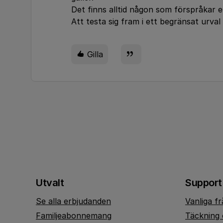
Det finns alltid någon som förspråkar en
Att testa sig fram i ett begränsat urval
Gilla
Utvalt
Support
Se alla erbjudanden
Vanliga f
Familjeabonnemang
Täckning 