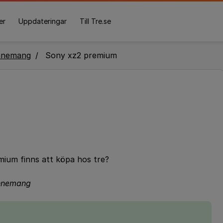
er
Uppdateringar
Till Tre.se
nnemang
Sony xz2 premium
mium finns att köpa hos tre?
bonnemang