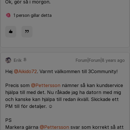
Ok, gör så i morgon.
1 person gillar detta
P
Erik
Forum|Forum|8 years ago
Hej
@Aikido72
. Varmt välkommen till 3Community!
Precis som
@Pettersson
nämner så kan kundservice
hjälpa till med det. Nu råkade jag ha datorn med mig
och kanske kan hjälpa till redan ikväll. Skickade ett
PM till för detaljer. ☺️
PS
Markera gärna
@Pettersson
svar som korrekt så att