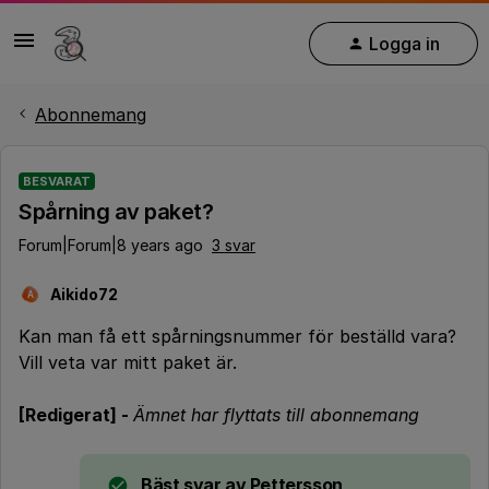
Logga in
Abonnemang
BESVARAT
Spårning av paket?
Forum|Forum|8 years ago
3 svar
Aikido72
A
Kan man få ett spårningsnummer för beställd vara?
Vill veta var mitt paket är.
[Redigerat] -
Ämnet har flyttats till abonnemang
Bäst svar av
Pettersson