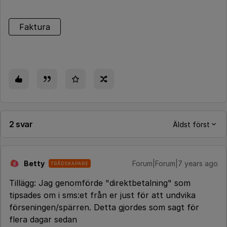
Faktura
2 svar
Äldst först
Betty
Forum|Forum|7 years ago
TRÅDSKAPARE
B
Tillägg: Jag genomförde "direktbetalning" som
tipsades om i sms:et från er just för att undvika
förseningen/spärren. Detta gjordes som sagt för
flera dagar sedan