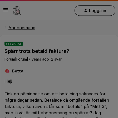
Logga in
Abonnemang
BESVARAT
Spärr trots betald faktura?
Forum|Forum|7 years ago
2 svar
Betty
B
Hej!
Fick en påminnelse om att betalning saknades för
några dagar sedan. Betalade då omgående förfallen
faktura, vilken även står som "betald" på "Mitt 3",
men likväl är mitt abonnemang nu spärrat? Jag