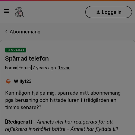
Logga in
Abonnemang
BESVARAT
Spärrad telefon
Forum|Forum|7 years ago
1 svar
Willy123
W
Kan någon hjälpa mig, spärrade mitt abonnemang
pga berusning och hittade luren i trädgården en
timme senare??
[Redigerat] -
Ämnets titel har redigerats för att
reflektera innehållet bättre
-
Ämnet har flyttats till