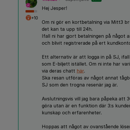
Hej Jesper!
+10
Om ni gör en kortbetalning via Mitt3 
det kan ta upp till 24h.
Ifall ni har gjort betalningen på något 
och blivit registrerade på ert kundkon
Ett alternativ är att logga in på SJ, ifal
som E-biljett istället. Om ni inte har var
via deras chatt
här
.
Ska resan utföras av något annat tågbol
SJ som den trogna resenär jag är.
Avslutningsvis vill jag bara påpeka at
göra utan är en funktion där 3:s kunde
kunskap och erfarenheter.
Hoppas att något av ovanstående löser 