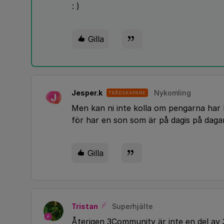
: )
Gilla
Jesper.k
Nykomling
TRÅDSKAPARE
J
Men kan ni inte kolla om pengarna har 
för har en son som är på dagis på dag
Gilla
Tristan
Superhjälte
Återigen 3Community är inte en del av 3: