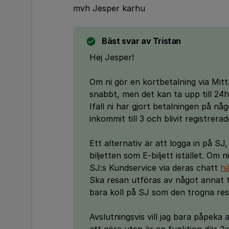
mvh Jesper karhu
Bäst svar av
Tristan
Hej Jesper!
Om ni gör en kortbetalning via Mit
snabbt, men det kan ta upp till 24h
Ifall ni har gjort betalningen på nå
inkommit till 3 och blivit registre
Ett alternativ är att logga in på SJ,
biljetten som E-biljett istället. Om n
SJ:s Kundservice via deras chatt
hä
Ska resan utföras av något annat tå
bara koll på SJ som den trogna rese
Avslutningsvis vill jag bara påpek