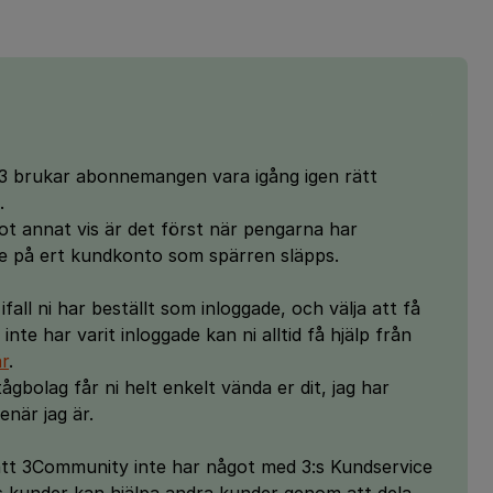
t3 brukar abonnemangen vara igång igen rätt
.
got annat vis är det först när pengarna har
rade på ert kundkonto som spärren släpps.
 ifall ni har beställt som inloggade, och välja att få
i inte har varit inloggade kan ni alltid få hjälp från
r
.
gbolag får ni helt enkelt vända er dit, jag har
när jag är.
a att 3Community inte har något med 3:s Kundservice