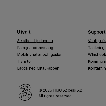
Utvalt
Support
Se alla erbjudanden
Vanliga f
Familjeabonnemang
Täckning 
Mobilnyheter och guider
Whistlebl
Tjänster
Köpinfor
Ladda ned Mitt3-appen
Kontakti
© 2026 Hi3G Access AB.
All rights reserved.