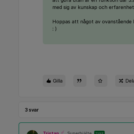
att göra utan är en funktion där 3
med sig av kunskap och erfarenhet
Hoppas att något av ovanstående lö
: )
Gilla
Del
3 svar
Tristan
Superhjälte
SVAR