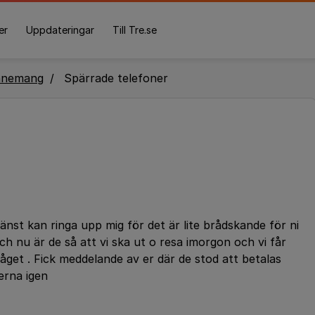
er
Uppdateringar
Till Tre.se
nnemang
Spärrade telefoner
tjänst kan ringa upp mig för det är lite brådskande för ni
h nu är de så att vi ska ut o resa imorgon och vi får
tåget . Fick meddelande av er där de stod att betalas
erna igen