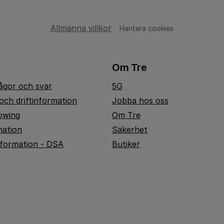
Allmänna villkor
Hantera cookies
Om Tre
rågor och svar
5G
och driftinformation
Jobba hos oss
owing
Om Tre
mation
Säkerhet
nformation - DSA
Butiker