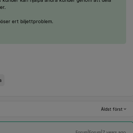
:s kunder kan hjälpa andra kunder genom att dela
er.
ser ert biljettproblem.
a
Äldst först
Forum|Forum|7 years ago