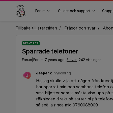
Forum
Guider och support
Grupp
Tillbaka till startsidan
Frågor och svar
Abo
BESVARAT
Spärrade telefoner
Forum|Forum|7 years ago
3 svar
242 visningar
Jesper.k
Nykomling
J
Hej jag skulle vilja att någon från kund
har spärrat min och sambons telefon oc
sms biljetter som vi måste visa upp på 
räkningen direkt så sätter ni på telefon
så snälla ringa mig 0760088009