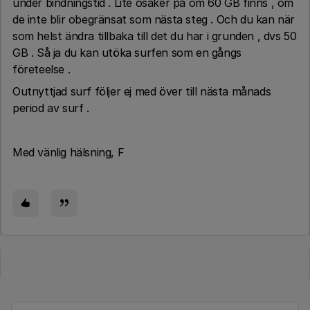
under bindningstid . Lite osäker på om 60 GB finns , om
de inte blir obegränsat som nästa steg . Och du kan när
som helst ändra tillbaka till det du har i grunden , dvs 50
GB . Så ja du kan utöka surfen som en gångs
företeelse .
Outnyttjad surf följer ej med över till nästa månads
period av surf .
Med vänlig hälsning, F