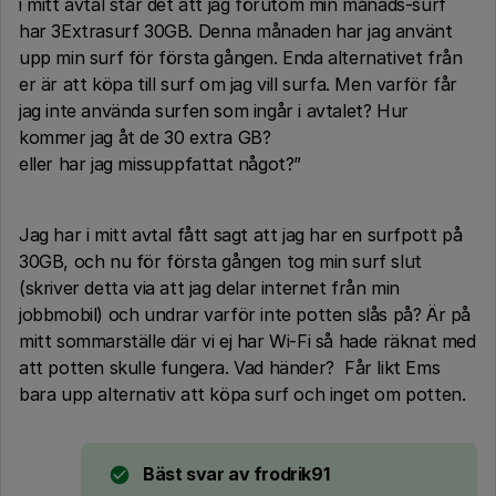
i mitt avtal står det att jag förutom min månads-surf
har 3Extrasurf 30GB. Denna månaden har jag använt
upp min surf för första gången. Enda alternativet från
er är att köpa till surf om jag vill surfa. Men varför får
jag inte använda surfen som ingår i avtalet? Hur
kommer jag åt de 30 extra GB?
eller har jag missuppfattat något?”
Jag har i mitt avtal fått sagt att jag har en surfpott på
30GB, och nu för första gången tog min surf slut
(skriver detta via att jag delar internet från min
jobbmobil) och undrar varför inte potten slås på? Är på
mitt sommarställe där vi ej har Wi-Fi så hade räknat med
att potten skulle fungera. Vad händer? Får likt Ems
bara upp alternativ att köpa surf och inget om potten.
Bäst svar av
frodrik91