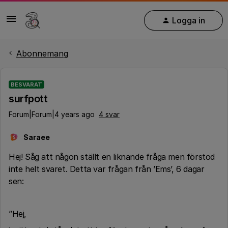
Logga in
Abonnemang
BESVARAT
surfpott
Forum|Forum|4 years ago
4 svar
Saraee
S
Hej! Såg att någon ställt en liknande fråga men förstod
inte helt svaret. Detta var frågan från ’Ems’, 6 dagar
sen:
”Hej,