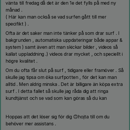
vänta till fredag då det är den 1e det fylls på med ny
månad .
( Här kan man också se vad surfen gått till mer
specifikt ) .
Ofta är det saker man inte tänker på som drar surf . I
bakgrunden , automatiska uppdateringar både appar &
system ) samt även att man skickar bilder , videos så
kallat uppladdning .) videos drar mycket , och speciellt i
högre kvalitet .
Om du ofta får slut på surf , tidigare eller framöver . Så
skulle jag tipsa om öka surfpotten , för det kan man
alltid . Men aldrig minska . Det är billigare än köpa extra
surf . I detta fallet så skulle jag råda dig att ringa
kundtjänst och se vad som kan göras så du kan
Hoppas att det löser sig för dig 🙃hojta till om du
behöver mer assistans .