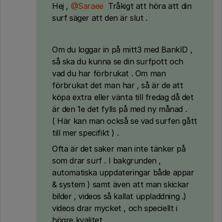
Hej ,
@Saraee
Tråkigt att höra att din
surf säger att den är slut .
Om du loggar in på mitt3 med BankID ,
så ska du kunna se din surfpott och
vad du har förbrukat . Om man
förbrukat det man har , så är de att
köpa extra eller vänta till fredag då det
är den 1e det fylls på med ny månad .
( Här kan man också se vad surfen gått
till mer specifikt ) .
Ofta är det saker man inte tänker på
som drar surf . I bakgrunden ,
automatiska uppdateringar både appar
& system ) samt även att man skickar
bilder , videos så kallat uppladdning .)
videos drar mycket , och speciellt i
högre kvalitet .