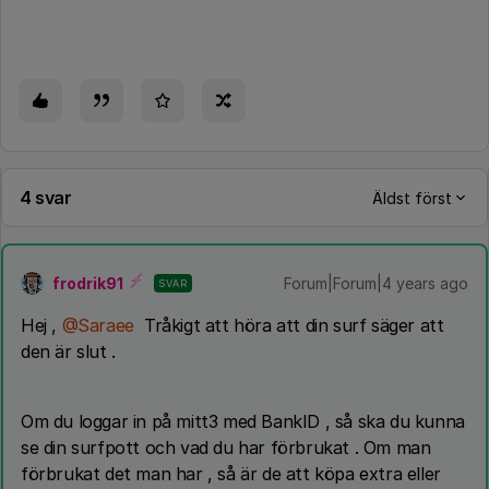
4 svar
Äldst först
frodrik91
Forum|Forum|4 years ago
SVAR
Hej ,
@Saraee
Tråkigt att höra att din surf säger att
den är slut .
Om du loggar in på mitt3 med BankID , så ska du kunna
se din surfpott och vad du har förbrukat . Om man
förbrukat det man har , så är de att köpa extra eller