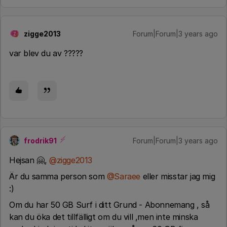
zigge2013
Forum|Forum|3 years ago
Z
var blev du av ?????
frodrik91
Forum|Forum|3 years ago
Hejsan 🤗,
@zigge2013
Är du samma person som
@Saraee
eller misstar jag mig
:)
Om du har 50 GB Surf i ditt Grund - Abonnemang , så
kan du öka det tillfälligt om du vill ,men inte minska