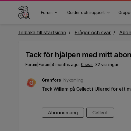
Forum
Guider och support
Grupp
Tillbaka till startsidan
Frågor och svar
Abo
Tack för hjälpen med mitt ab
Forum|Forum|4 months ago
0 svar
32 visningar
Granfors
Nykomling
G
Tack William på Cellect i Ullared för et
Abonnemang
Cellect