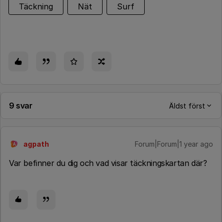
Täckning
Nät
Surf
9 svar
Äldst först
agpath
Forum|Forum|1 year ago
A
Var befinner du dig och vad visar täckningskartan där?