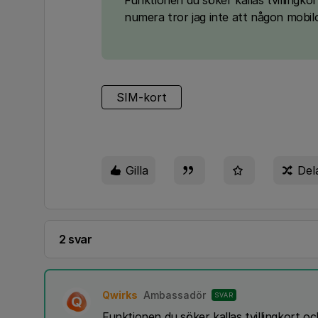
Funktionen du söker kallas tvillingko
numera tror jag inte att någon mobil
SIM-kort
Gilla
Del
2 svar
Qwirks
Ambassadör
SVAR
Q
Funktionen du söker kallas tvillingkort o