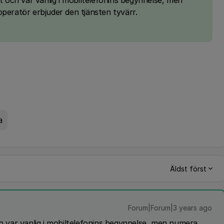
rt och var vanlig i mobiltelefonins begynnelse, men
operatör erbjuder den tjänsten tyvärr.
a
Äldst först
Forum|Forum|3 years ago
ch var vanlig i mobiltelefonins begynnelse, men numera