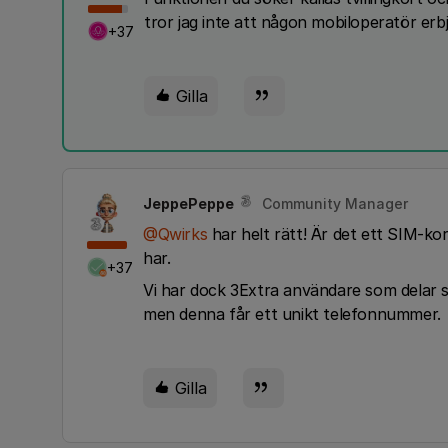
tror jag inte att någon mobiloperatör erb
+37
Gilla
JeppePeppe
Community Manager
@Qwirks
har helt rätt! Är det ett SIM-ko
har.
+37
Vi har dock 3Extra användare som delar
men denna får ett unikt telefonnummer.
Gilla