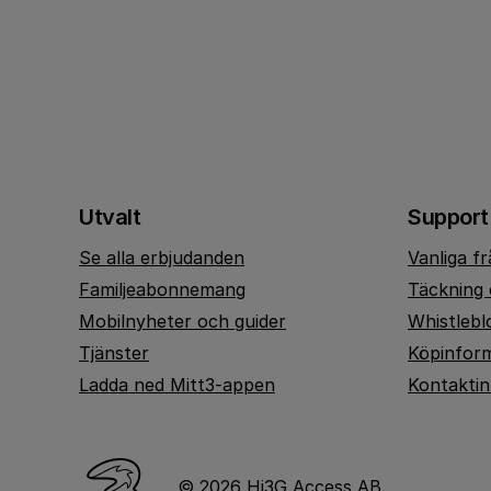
Utvalt
Support
Se alla erbjudanden
Vanliga f
Familjeabonnemang
Täckning 
Mobilnyheter och guider
Whistlebl
Tjänster
Köpinfor
Ladda ned Mitt3-appen
Kontakti
© 2026 Hi3G Access AB.