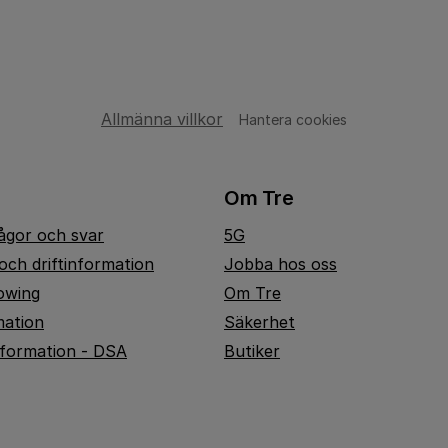
Allmänna villkor
Hantera cookies
Om Tre
rågor och svar
5G
och driftinformation
Jobba hos oss
owing
Om Tre
mation
Säkerhet
nformation - DSA
Butiker