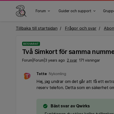
Forum
Guider och support
Grupp
Tillbaka till startsidan
Frågor och svar
Abo
BESVARAT
Två Simkort för samma numm
Forum|Forum|3 years ago
2 svar
171 visningar
Totte
Nykomling
T
Hej, jag undrar om det går att få ett ext
reserv telefon. Detta som en säkerhet om
Bäst svar av
Qwirks