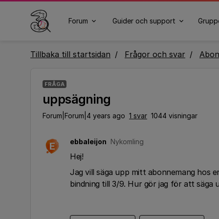
Forum
Guider och support
Grupp
Tillbaka till startsidan
Frågor och svar
Abo
FRÅGA
uppsägning
Forum|Forum|4 years ago
1 svar
1044 visningar
ebbaleijon
Nykomling
E
Hej!
Jag vill säga upp mitt abonnemang hos er o
bindning till 3/9. Hur gör jag för att säga