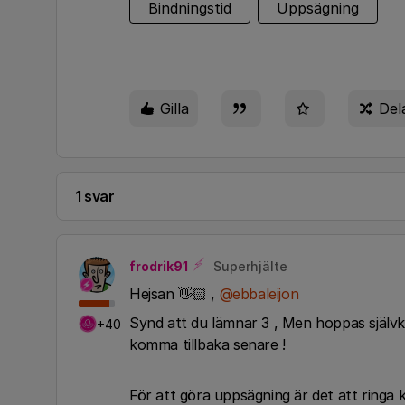
Bindningstid
Uppsägning
Gilla
Del
1 svar
frodrik91
Superhjälte
Hejsan 👋🏻 ,
@ebbaleijon
Synd att du lämnar 3 , Men hoppas självkla
+40
komma tillbaka senare !
För att göra uppsägning är det att ringa 