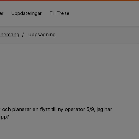
er
Uppdateringar
Till Tre.se
nnemang
uppsägning
ch planerar en flytt till ny operatör 5/9, jag har
 upp?