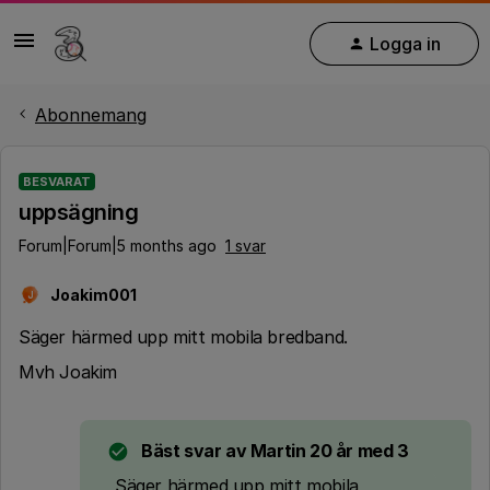
Logga in
Abonnemang
BESVARAT
uppsägning
Forum|Forum|5 months ago
1 svar
Joakim001
J
Säger härmed upp mitt mobila bredband.
Mvh Joakim
Bäst svar av
Martin 20 år med 3
Säger härmed upp mitt mobila