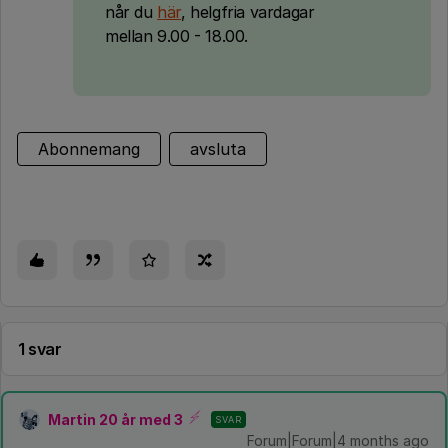
når du
här
, helgfria vardagar
mellan 9.00 - 18.00.
Abonnemang
avsluta
1 svar
Martin 20 år med 3
SVAR
Forum|Forum|4 months ago