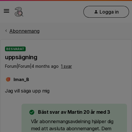
Logga in
Abonnemang
BESVARAT
uppsägning
Forum|Forum|4 months ago
1 svar
Iman_B
I
Jag vill säga upp mig
Bäst svar av
Martin 20 år med 3
​Vår abonnemangsavdelning hjälper dig
med att avsluta abonnemanget. Dem