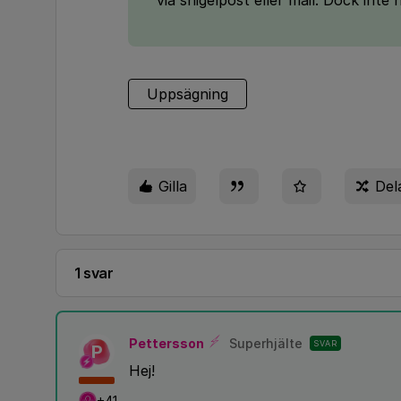
via snigelpost eller mail. Dock inte 
Uppsägning
Gilla
Del
1 svar
Pettersson
Superhjälte
SVAR
P
Hej!
+41