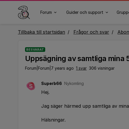
Forum
Guider och support
Grupp
Tillbaka till startsidan
Frågor och svar
Abo
BESVARAT
Uppsägning av samtliga mina
Forum|Forum|7 years ago
1 svar
306 visningar
Superb66
Nykomling
S
Hej.
Jag säger härmed upp samtliga av min
Hälsningar.