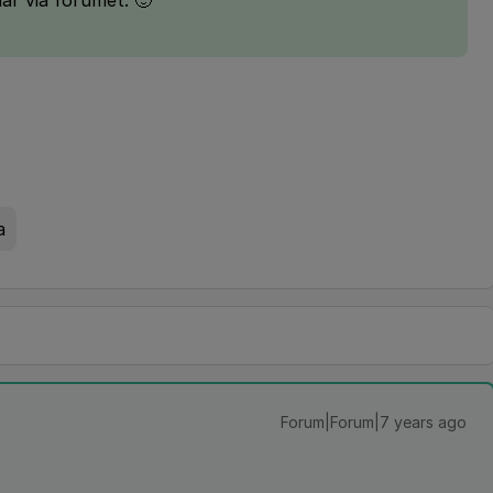
här via forumet. 🙂
a
Forum|Forum|7 years ago