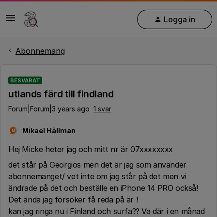
Logga in
Abonnemang
BESVARAT
utlands färd till findland
Forum|Forum|3 years ago
1 svar
Mikael Hällman
M
Hej Micke heter jag och mitt nr är 07xxxxxxxx
det står på Georgios men det är jag som använder
abonnemanget/ vet inte om jag står på det men vi
ändrade på det och beställe en iPhone 14 PRO också!
Det ända jag försöker få reda på är !
kan jag ringa nu i Finland och surfa?? Va där i en månad